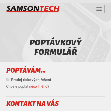
Zobrazi
navigac
SAMSON
TECH
POPTÁVKOVÝ
FORMULÁŘ
POPTÁVÁM…
Prodej tiskových řešení
Chcete poptat
něco jiného
?
KONTAKT NA VÁS