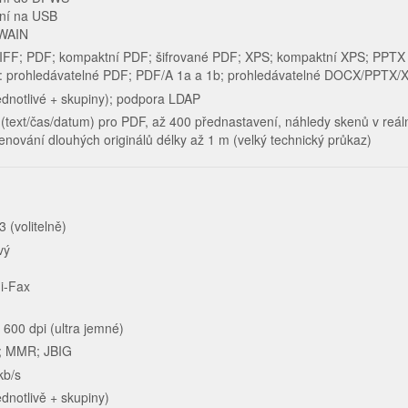
ní na USB
TWAIN
IFF; PDF; kompaktní PDF; šifrované PDF; XPS; kompaktní XPS; PPTX
ně: prohledávatelné PDF; PDF/A 1a a 1b; prohledávatelné DOCX/PPTX
ednotlivé + skupiny); podpora LDAP
(text/čas/datum) pro PDF, až 400 přednastavení, náhledy skenů v reá
enování dlouhých originálů délky až 1 m (velký technický průkaz)
 (volitelně)
vý
 i-Fax
 600 dpi (ultra jemné)
; MMR; JBIG
kb/s
ednotlivě + skupiny)