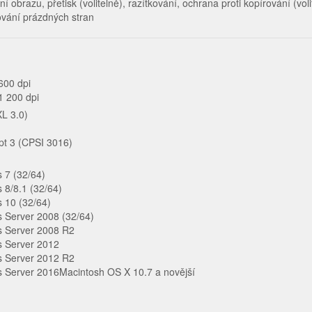
í obrazu, přetisk (volitelně), razítkování, ochrana proti kopírování (voli
ování prázdných stran
600 dpi
1 200 dpi
XL 3.0)
pt 3 (CPSI 3016)
 7 (32/64)
 8/8.1 (32/64)
 10 (32/64)
 Server 2008 (32/64)
 Server 2008 R2
 Server 2012
 Server 2012 R2
 Server 2016Macintosh OS X 10.7 a novější