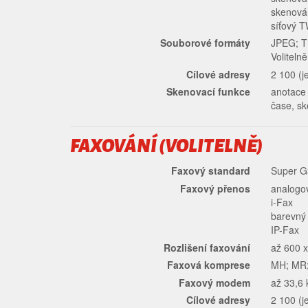
skenová
síťový 
Souborové formáty
JPEG; T
Volitel
Cílové adresy
2 100 (j
Skenovací funkce
anotace 
čase, sk
FAXOVÁNÍ (VOLITELNĚ)
Faxový standard
Super G3
Faxový přenos
analogo
i-Fax
barevný
IP-Fax
Rozlišení faxování
až 600 x
Faxová komprese
MH; MR
Faxový modem
až 33,6 
Cílové adresy
2 100 (j