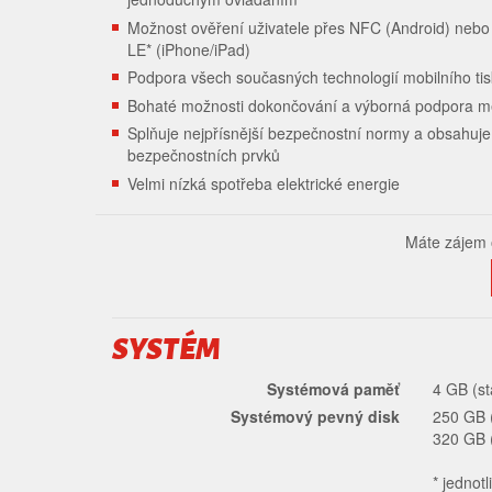
Možnost ověření uživatele přes NFC (Android) nebo
LE* (iPhone/iPad)
Podpora všech současných technologií mobilního ti
Bohaté možnosti dokončování a výborná podpora m
Splňuje nejpřísnější bezpečnostní normy a obsahuj
bezpečnostních prvků
Velmi nízká spotřeba elektrické energie
Máte zájem
SYSTÉM
Systémová paměť
4 GB (s
Systémový pevný disk
250 GB 
320 GB (
* jednot