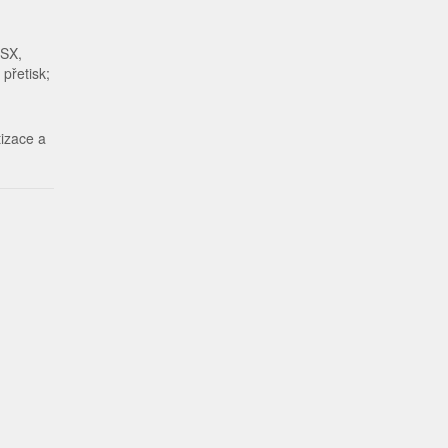
LSX,
přetisk;
tizace a