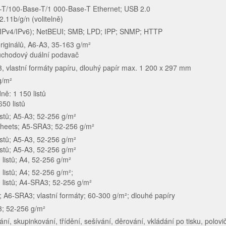
-T/100-Base-T/1 000-Base-T Ethernet; USB 2.0
2.11b/g/n (volitelně)
(IPv4/IPv6); NetBEUI; SMB; LPD; IPP; SNMP; HTTP
riginálů, A6-A3, 35-163 g/m²
ůchodový duální podavač
 vlastní formáty papíru, dlouhý papír max. 1 200 x 297 mm
g/m²
ně: 1 150 listů
650 listů
istů; A5-A3; 52-256 g/m²
sheets; A5-SRA3; 52-256 g/m²
istů; A5-A3, 52-256 g/m²
istů; A5-A3, 52-256 g/m²
 listů; A4, 52-256 g/m²
 listů; A4; 52-256 g/m²;
 listů; A4-SRA3; 52-256 g/m²
ů; A6-SRA3; vlastní formáty; 60-300 g/m²; dlouhé papíry
; 52-256 g/m²
ní, skupinkování, třídění, sešívání, děrování, vkládání po tisku, polovi