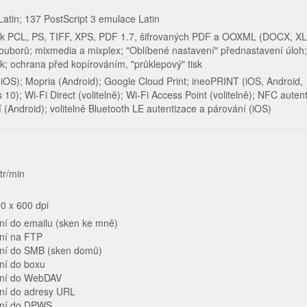
atin; 137 PostScript 3 emulace Latin
isk PCL, PS, TIFF, XPS, PDF 1.7, šifrovaných PDF a OOXML (DOCX, X
uborů; mixmedia a mixplex; "Oblíbené nastavení" přednastavení úloh; 
; ochrana před kopírováním, "průklepový" tisk
 (iOS); Mopria (Android); Google Cloud Print; ineoPRINT (iOS, Android,
10); Wi-Fi Direct (volitelně); Wi-Fi Access Point (volitelně); NFC auten
 (Android); volitelně Bluetooth LE autentizace a párování (iOS)
tr/min
0 x 600 dpi
ní do emailu (sken ke mně)
ní na FTP
ní do SMB (sken domů)
ní do boxu
ní do WebDAV
ní do adresy URL
ání do DPWS