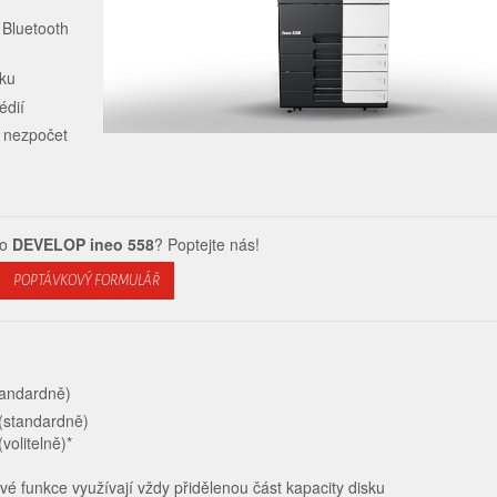
 Bluetooth
sku
édií
e nezpočet
 o
DEVELOP ineo 558
? Poptejte nás!
POPTÁVKOVÝ FORMULÁŘ
tandardně)
(standardně)
volitelně)*
livé funkce využívají vždy přidělenou část kapacity disku