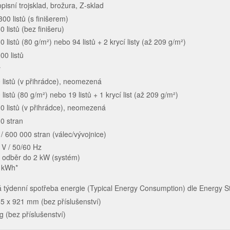
opisní trojsklad, brožura, Z-sklad
300 listů (s finišerem)
0 listů (bez finišeru)
0 listů (80 g/m²) nebo 94 listů + 2 krycí listy (až 209 g/m²)
00 listů
y
 listů (v přihrádce), neomezená
 listů (80 g/m²) nebo 19 listů + 1 krycí list (až 209 g/m²)
0 listů (v přihrádce), neomezená
0 stran
/ 600 000 stran (válec/vývojnice)
 V / 50/60 Hz
ý odběr do 2 kW (systém)
 kWh*
á týdenní spotřeba energie (Typical Energy Consumption) dle Energy S
5 x 921 mm (bez příslušenství)
g (bez příslušenství)