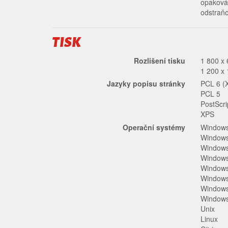
opakován
odstraň
TISK
Rozlišení tisku
1 800 x 
1 200 x 
Jazyky popisu stránky
PCL 6 (
PCL 5
PostScri
XPS
Operační systémy
Windows
Windows
Windows
Windows
Windows
Windows
Windows
Windows
Unix
Linux