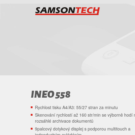
SAMSON
TECH
INEO 558
Rychlost tisku A4/A3: 55/27 stran za minutu
Skenování rychlostí až 160 str/min se výborně hodí 
rozsáhlé archivace dokumentů
9palcový dotykový displej s podporou multitouch a
jednoduchým ovládáním