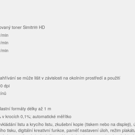
ovaný toner Simitri® HD
r/min
r/min
r/min
*
ahřívání se může lišit v závislosti na okolním prostředí a použití
0 dpi
tínů
lastní formáty délky až 1 m
 v krocích 0,1%; automatické měřítko
, vkládání listu a krycího listu, zkušební kopie (tiskem nebo na displeji),
ho tisku, digitální kreativní funkce, paměť nastavení úloh, režim plakát