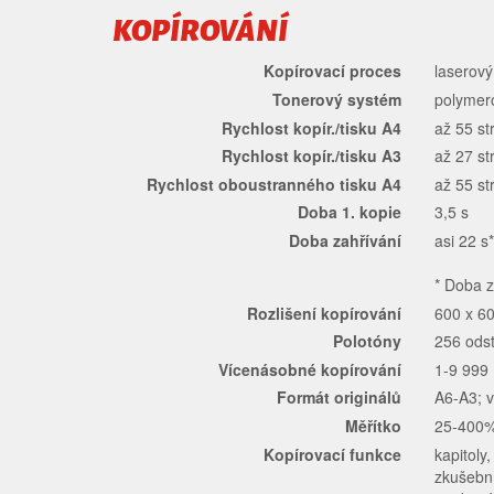
KOPÍROVÁNÍ
Kopírovací proces
laserový
Tonerový systém
polymer
Rychlost kopír./tisku A4
až 55 st
Rychlost kopír./tisku A3
až 27 st
Rychlost oboustranného tisku A4
až 55 st
Doba 1. kopie
3,5 s
Doba zahřívání
asi 22 s
* Doba z
Rozlišení kopírování
600 x 60
Polotóny
256 ods
Vícenásobné kopírování
1-9 999
Formát originálů
A6-A3; v
Měřítko
25-400%
Kopírovací funkce
kapitoly
zkušební