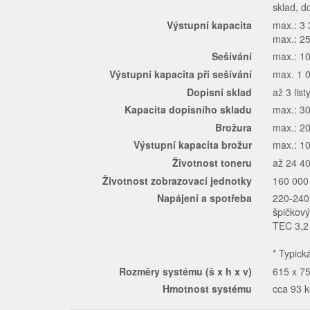
sklad, d
Výstupní kapacita
max.: 3 
max.: 25
Sešívání
max.: 10
Výstupní kapacita při sešívání
max. 1 0
Dopisní sklad
až 3 list
Kapacita dopisního skladu
max.: 30
Brožura
max.: 20
Výstupní kapacita brožur
max.: 10
Životnost toneru
až 24 40
Životnost zobrazovací jednotky
160 000 
Napájení a spotřeba
220-240
špičkov
TEC 3,2
* Typick
Rozměry systému (š x h x v)
615 x 75
Hmotnost systému
cca 93 k