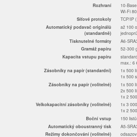
Rozhraní
10-Base
Wi-Fi 80
Síťové protokoly
TCP/IP 
Automatický podavač originálů
až 100 o
(standardně)
jednopr
Tisknutelné formáty
A6-SRA3,
Gramáž papíru
52-300 
Kapacita vstupu papíru
standard
max.: 6 
Zásobníky na papír (standardní)
1x 500 l
1x 500 
Zásobníky na papír (volitelné)
1x 500 l
2x 500 l
1x 2 500
Velkokapacitní zásobníky (volitelné)
1x 3 000
1x 2 500
Boční vstup
150 list
Automatický oboustranný tisk
A5-SRA3
Režimy dokončování (volitelné)
odsazová