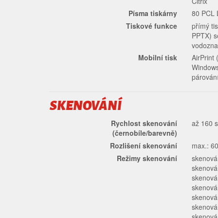
Citrix
Písma tiskárny
80 PCL L
Tiskové funkce
přímý t
PPTX) so
vodoznak
Mobilní tisk
AirPrint
Windows 
párování
SKENOVÁNÍ
Rychlost skenování
až 160 s
(černobíle/barevně)
Rozlišení skenování
max.: 60
Režimy skenování
skenová
skenová
skenová
skenová
skenová
skenová
skenov