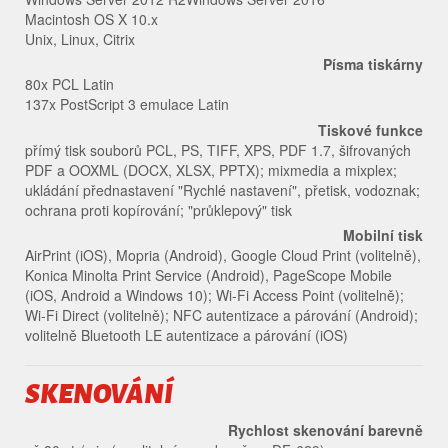
Macintosh OS X 10.x
Unix, Linux, Citrix
Písma tiskárny
80x PCL Latin
137x PostScript 3 emulace Latin
Tiskové funkce
přímý tisk souborů PCL, PS, TIFF, XPS, PDF 1.7, šifrovaných
PDF a OOXML (DOCX, XLSX, PPTX); mixmedia a mixplex;
ukládání přednastavení "Rychlé nastavení", přetisk, vodoznak;
ochrana proti kopírování; "průklepový" tisk
Mobilní tisk
AirPrint (iOS), Mopria (Android), Google Cloud Print (volitelně),
Konica Minolta Print Service (Android), PageScope Mobile
(iOS, Android a Windows 10); Wi-Fi Access Point (volitelně);
Wi-Fi Direct (volitelně); NFC autentizace a párování (Android);
volitelně Bluetooth LE autentizace a párování (iOS)
SKENOVÁNÍ
Rychlost skenování barevně