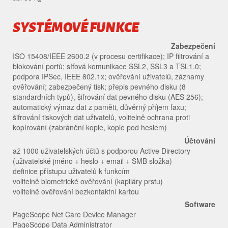
SYSTÉMOVÉ FUNKCE
Zabezpečení
ISO 15408/IEEE 2600.2 (v procesu certifikace); IP filtrování a
blokování portů; síťová komunikace SSL2, SSL3 a TSL1.0;
podpora IPSec, IEEE 802.1x; ověřování uživatelů, záznamy
ověřování; zabezpečený tisk; přepis pevného disku (8
standardních typů), šifrování dat pevného disku (AES 256);
automatický výmaz dat z paměti, důvěrný příjem faxu;
šifrování tiskových dat uživatelů, volitelně ochrana proti
kopírování (zabránění kopie, kopie pod heslem)
Účtování
až 1000 uživatelských účtů s podporou Active Directory
(uživatelské jméno + heslo + email + SMB složka)
definice přístupu uživatelů k funkcím
volitelně biometrické ověřování (kapiláry prstu)
volitelně ověřování bezkontaktní kartou
Software
PageScope Net Care Device Manager
PageScope Data Administrator