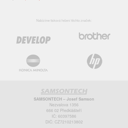
Nabízíme tisková řešení těchto značek:
SAMSONTECH – Josef Samson
Nezvalova 1356
666 02 Předklášteří
IČ: 60397586
DIČ: CZ7210213802