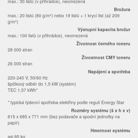
max.: 30 listů (v přihrádce), neomezená
Brožura
max.: 20 listů (80 g/m²) nebo 19 listů + 1 krycí list (až 209
g/m²)
Výstupní kapacita brožur
max.: 100 listů (v přihrádce), neomezená
Životnost černého toneru
28 000 stran
Živostnost CMY toneru
26 000 stran
Napájení a spotřeba
220-240 V, 50/60 Hz
špičkový odběr do 1,5 kW (systém)
TEC 1,57 kWh*
* typická týdenní spotřeba elektřiny podle regulí Energy Star
Rozměry systému (š x h x v)
615 x 685 x 771 mm (bez podavače a spodní jednotky na
papír)
Hmotnost systému
asi 85 kg