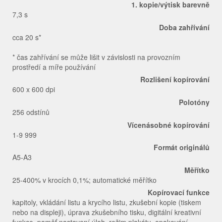
1. kopie/výtisk barevně
7,3 s
Doba zahřívání
cca 20 s*
* čas zahřívání se může lišit v závislosti na provozním
prostředí a míře používání
Rozlišení kopírování
600 x 600 dpi
Polotóny
256 odstínů
Vícenásobné kopírování
1-9 999
Formát originálů
A5-A3
Měřítko
25-400% v krocích 0,1%; automatické měřítko
Kopírovací funkce
kapitoly, vkládání listu a krycího listu, zkušební kopie (tiskem
nebo na displeji), úprava zkušebního tisku, digitální kreativní