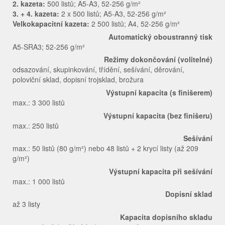
2. kazeta:
500 listů; A5-A3, 52-256 g/m²
3. + 4. kazeta:
2 x 500 listů; A5-A3, 52-256 g/m²
Velkokapacitní kazeta:
2 500 listů; A4, 52-256 g/m²
Automatický oboustranný tisk
A5-SRA3; 52-256 g/m²
Režimy dokončování (volitelné)
odsazování, skupinkování, třídění, sešívání, děrování,
poloviční sklad, dopisní trojsklad, brožura
Výstupní kapacita (s finišerem)
max.: 3 300 listů
Výstupní kapacita (bez finišeru)
max.: 250 listů
Sešívání
max.: 50 listů (80 g/m²) nebo 48 listů + 2 krycí listy (až 209
g/m²)
Výstupní kapacita při sešívání
max.: 1 000 listů
Dopisní sklad
až 3 listy
Kapacita dopisního skladu