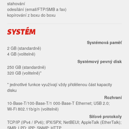
stahování
odesílání (email/FTP/SMB a fax)
kopírování z boxu do boxu
SYSTÉM
Systémová paměť
2 GB (standardně)
4 GB (volitelně)
Systémový pevný disk
250 GB (standardně)
320 GB (volitelně)*
* jednotlivé funkce využívají vždy přidělenou část kapacity
disku
Rozhraní
10-Base-T/100-Base-T/1 000-Base-T Ethernet; USB 2.0;
Wi-Fi 802.11b/g/n (volitelně)
Síťové protokoly
TCP/IP (IPv4 / IPv6); IPX/SPX; NetBEUI; AppleTalk (EtherTalk);
SMB; LPD; IPP; SNMP; HTTP