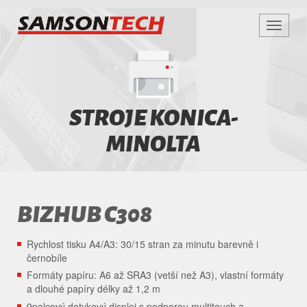
Zobrazi
navigac
SAMSON
TECH
STROJE KONICA-
MINOLTA
BIZHUB C308
Rychlost tisku A4/A3: 30/15 stran za minutu barevně i
černobíle
Formáty papíru: A6 až SRA3 (vetší než A3), vlastní formáty
a dlouhé papíry délky až 1,2 m
9palcový dotykový displej s podporou multitouch a