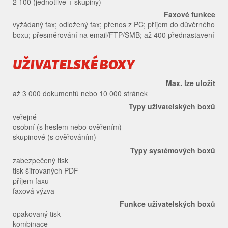
2 100 (jednotlivě + skupiny)
Faxové funkce
vyžádaný fax; odložený fax; přenos z PC; příjem do důvěrného
boxu; přesměrování na email/FTP/SMB; až 400 přednastavení
UŽIVATELSKÉ BOXY
Max. lze uložit
až 3 000 dokumentů nebo 10 000 stránek
Typy uživatelských boxů
veřejné
osobní (s heslem nebo ověřením)
skupinové (s ověřováním)
Typy systémových boxů
zabezpečený tisk
tisk šifrovaných PDF
příjem faxu
faxová výzva
Funkce uživatelských boxů
opakovaný tisk
kombinace