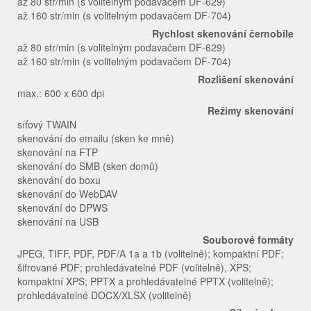
až 80 str/min (s volitelným podavačem DF-629)
až 160 str/min (s volitelným podavačem DF-704)
Rychlost skenování černobíle
až 80 str/min (s volitelným podavačem DF-629)
až 160 str/min (s volitelným podavačem DF-704)
Rozlišení skenování
max.: 600 x 600 dpi
Režimy skenování
síťový TWAIN
skenování do emailu (sken ke mně)
skenování na FTP
skenování do SMB (sken domů)
skenování do boxu
skenování do WebDAV
skenování do DPWS
skenování na USB
Souborové formáty
JPEG, TIFF, PDF, PDF/A 1a a 1b (volitelně); kompaktní PDF;
šifrované PDF; prohledávatelné PDF (volitelně), XPS;
kompaktní XPS; PPTX a prohledávatelné PPTX (volitelně);
prohledávatelné DOCX/XLSX (volitelně)