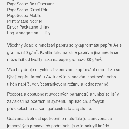
PageScope Box Operator
PageScope Direct Print
PageScope Mobile
Print Status Notifier
Driver Packaging Utility
Log Management Utility
Všechny údaje o množství papíru se týkají formátu papíru A4 s
2
gramáží 80 g/m
. Kvalita tisku na silné papíry a jiná média se
2
může lišit od kvality tisku na papír gramáže 80 g/m
.
Všechny údaje o rychlosti skenování, kopírování nebo tisku se
týkají papíru formátu A4, který je skenován, kopírován nebo
tištěn napříč, ve vícestránkovém režimu a jednostranně.
Podpora a dostupnost uvedených parametrů a funkcí se liší v
závislosti na operačním systému, aplikacích, síťových
protokolech a na konfiguracích sítě a systému.
Udávaná životnost spotřebního materiálu je stanovena za
jmenovitých pracovních podmínek, jako je pokrytí každé