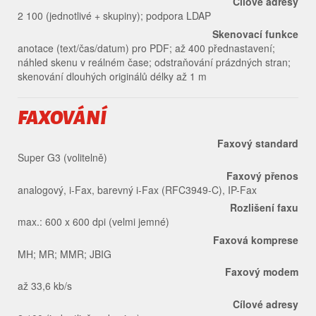
Cílové adresy
2 100 (jednotlivé + skupiny); podpora LDAP
Skenovací funkce
anotace (text/čas/datum) pro PDF; až 400 přednastavení;
náhled skenu v reálném čase; odstraňování prázdných stran;
skenování dlouhých originálů délky až 1 m
FAXOVÁNÍ
Faxový standard
Super G3 (volitelně)
Faxový přenos
analogový, i-Fax, barevný i-Fax (RFC3949-C), IP-Fax
Rozlišení faxu
max.: 600 x 600 dpi (velmi jemné)
Faxová komprese
MH; MR; MMR; JBIG
Faxový modem
až 33,6 kb/s
Cílové adresy