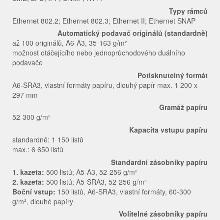
Typy rámců
Ethernet 802.2; Ethernet 802.3; Ethernet II; Ethernet SNAP
Automatický podavač originálů (standardně)
až 100 originálů, A6-A3, 35-163 g/m²
možnost otáčejícího nebo jednoprůchodového duálního
podavače
Potisknutelný formát
A6-SRA3, vlastní formáty papíru, dlouhý papír max. 1 200 x
297 mm
Gramáž papíru
52-300 g/m²
Kapacita vstupu papíru
standardně: 1 150 listů
max.: 6 650 listů
Standardní zásobníky papíru
1. kazeta:
500 listů; A5-A3, 52-256 g/m²
2. kazeta:
500 listů; A5-SRA3, 52-256 g/m²
Boční vstup:
150 listů, A6-SRA3, vlastní formáty, 60-300
g/m², dlouhé papíry
Volitelné zásobníky papíru